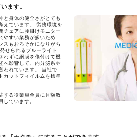
ています。
神と身体の健全さがとても
考えています。 労務環境を
間チェアに腰掛けモニター
れやすい業務が多いため
ンスもおろそかになりがち
ら発せられるブルーライト
されずに網膜を傷付けて機
経へ影響して、内分泌系や
言われています。 当社で
トカットフィイルムを標準
駐する従業員全員に月額数
用しています。