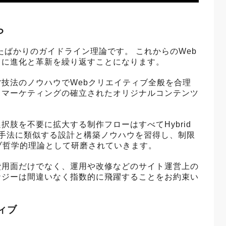
ら
確立されたばかりのガイドライン理論です。 これからのWeb
らに進化と革新を繰り返すことになります。
技法のノウハウでWebクリエイティブ全般を合理
とマーケティングの確立されたオリジナルコンテンツ
肢を不要に拡大する制作フローはすべてHybrid
建築手法に類似する設計と構築ノウハウを習得し、制限
ブ哲学的理論として研磨されていきます。
費用面だけでなく、運用や改修などのサイト運営上の
ナジーは間違いなく指数的に飛躍することをお約束い
ィブ